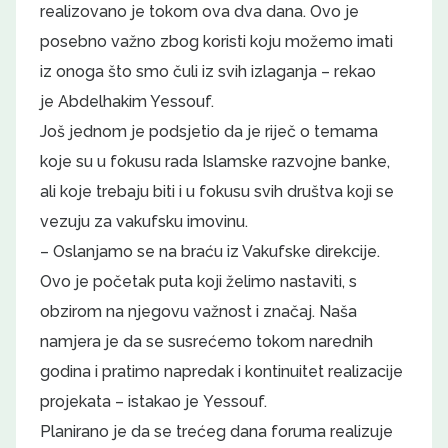
realizovano je tokom ova dva dana. Ovo je
posebno važno zbog koristi koju možemo imati
iz onoga što smo čuli iz svih izlaganja – rekao
je Abdelhakim Yessouf.
Još jednom je podsjetio da je riječ o temama
koje su u fokusu rada Islamske razvojne banke,
ali koje trebaju biti i u fokusu svih društva koji se
vezuju za vakufsku imovinu.
– Oslanjamo se na braću iz Vakufske direkcije.
Ovo je početak puta koji želimo nastaviti, s
obzirom na njegovu važnost i značaj. Naša
namjera je da se susrećemo tokom narednih
godina i pratimo napredak i kontinuitet realizacije
projekata – istakao je Yessouf.
Planirano je da se trećeg dana foruma realizuje