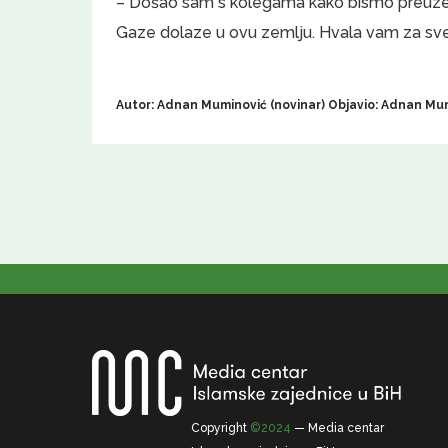
– Došao sam s kolegama kako bismo preuzeli
Gaze dolaze u ovu zemlju. Hvala vam za sve 
Autor: Adnan Muminović (novinar) Objavio: Adnan Mum
Copyright
©2024
— Media centar