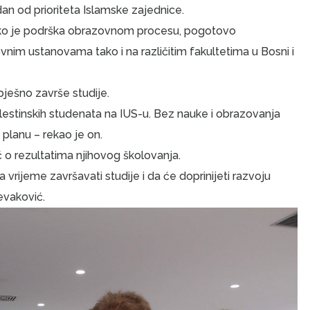
an od prioriteta Islamske zajednice.
kako je podrška obrazovnom procesu, pogotovo
nim ustanovama tako i na različitim fakultetima u Bosni i
ješno završe studije.
estinskih studenata na IUS-u. Bez nauke i obrazovanja
planu – rekao je on.
eč o rezultatima njihovog školovanja.
 vrijeme završavati studije i da će doprinijeti razvoju
jevaković.