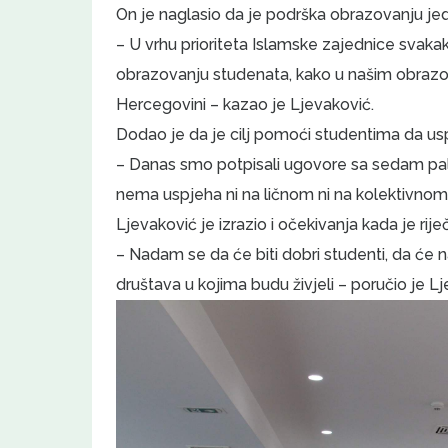
On je naglasio da je podrška obrazovanju jed
– U vrhu prioriteta Islamske zajednice sva
obrazovanju studenata, kako u našim obrazov
Hercegovini – kazao je Ljevaković.
Dodao je da je cilj pomoći studentima da usp
– Danas smo potpisali ugovore sa sedam pal
nema uspjeha ni na ličnom ni na kolektivnom 
Ljevaković je izrazio i očekivanja kada je rij
– Nadam se da će biti dobri studenti, da će na
društava u kojima budu živjeli – poručio je L