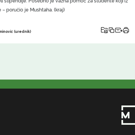
 stipendije. Posebno je važna pomoć za studente koji iz
– poručio je Mushtaha. (kraj)
inović (urednik)