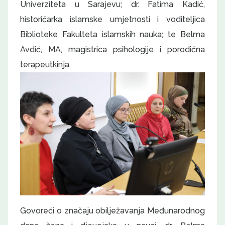
Univerziteta u Sarajevu; dr. Fatima Kadić,
historičarka islamske umjetnosti i voditeljica
Biblioteke Fakulteta islamskih nauka; te Belma
Avdić, MA, magistrica psihologije i porodična
terapeutkinja.
Govoreći o značaju obilježavanja Međunarodnog