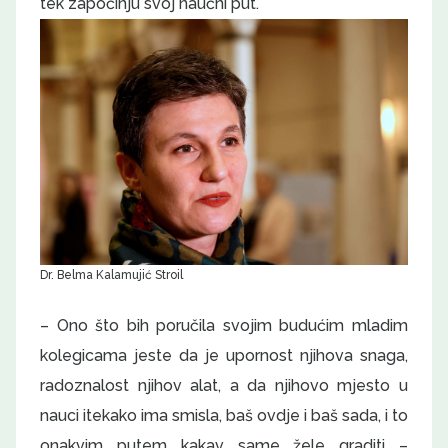
tek započinju svoj naučni put.
Dr. Belma Kalamujić Stroil
– Ono što bih poručila svojim budućim mladim
kolegicama jeste da je upornost njihova snaga,
radoznalost njihov alat, a da njihovo mjesto u
nauci itekako ima smisla, baš ovdje i baš sada, i to
onakvim putem kakav same žele graditi –