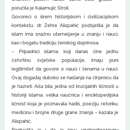
poručila je Kalamujić Stroil.
Govoreći o širem historijskom i civilizacijskom
kontekstu, dr. Zehra Alispahić podsjetila je da
islam ima snažno utemeljenje u znanju i nauci,
kao i bogatu tradiciju ženskog doprinosa.
– Pripadnici islama, koji danas čine jednu
četvrtinu svjetske populacije, imaju puni
legitimitet da govore o nauci i ženama u nauci.
Ovaj događaj duboko se naslanja na činjenicu da
je hazreti Aiša bila jedna od krucijalnih ličnosti u
historiji islama, velika naučnica i enciklopedijska
ličnost koja je poznavala hadis, poeziju, retoriku,
medicinu i brojne druge grane znanja – kazala je
Alispahić.
Podsjetila je i da je prvu visokoobrazovnu