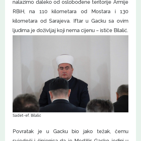
nalazimo daleko od oslobođene teritorije Armije
RBiH, na 110 kilometara od Mostara i 130
kilometara od Sarajeva. Iftar u Gacku sa ovim
ljudima je doživljaj koji nema cijenu – ističe Bilalić.
Sadet-ef. Bilalić
Povratak je u Gacku bio jako težak, čemu
svjedoči i činjenica da je Medžlis Gacko jedini u