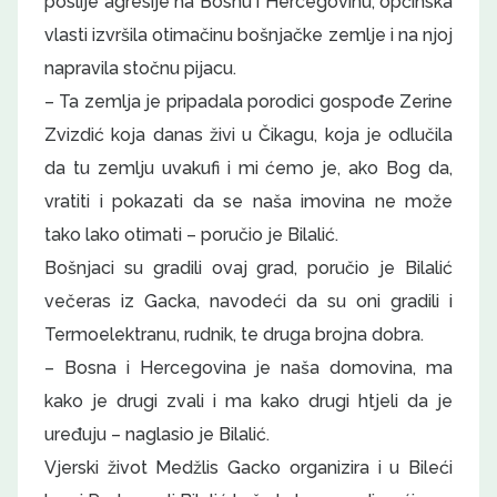
poslije agresije na Bosnu i Hercegovinu, općinska
vlasti izvršila otimačinu bošnjačke zemlje i na njoj
napravila stočnu pijacu.
– Ta zemlja je pripadala porodici gospođe Zerine
Zvizdić koja danas živi u Čikagu, koja je odlučila
da tu zemlju uvakufi i mi ćemo je, ako Bog da,
vratiti i pokazati da se naša imovina ne može
tako lako otimati – poručio je Bilalić.
Bošnjaci su gradili ovaj grad, poručio je Bilalić
večeras iz Gacka, navodeći da su oni gradili i
Termoelektranu, rudnik, te druga brojna dobra.
– Bosna i Hercegovina je naša domovina, ma
kako je drugi zvali i ma kako drugi htjeli da je
uređuju – naglasio je Bilalić.
Vjerski život Medžlis Gacko organizira i u Bileći