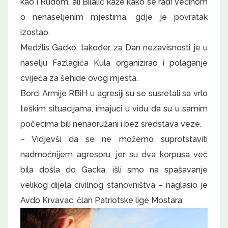
kao i Rudom, ali Bilalić kaže kako se radi većinom
o nenaseljenim mjestima, gdje je povratak
izostao.
Medžlis Gacko, također, za Dan nezavisnosti je u
naselju Fazlagića Kula organizirao i polaganje
cvijeća za šehide ovog mjesta.
Borci Armije RBiH u agresiji su se susretali sa vrlo
teškim situacijama, imajući u vidu da su u samim
počecima bili nenaoružani i bez sredstava veze.
– Vidjevši da se ne možemo suprotstaviti
nadmoćnijem agresoru, jer su dva korpusa već
bila došla do Gacka, išli smo na spašavanje
velikog dijela civilnog stanovništva – naglasio je
Avdo Krvavac, član Patriotske lige Mostara.