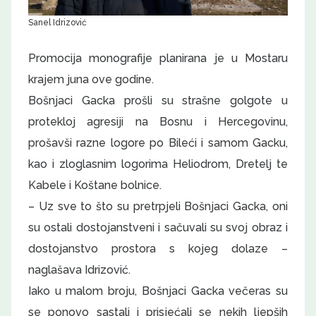
Sanel Idrizović
Promocija monografije planirana je u Mostaru
krajem juna ove godine.
Bošnjaci Gacka prošli su strašne golgote u
protekloj agresiji na Bosnu i Hercegovinu,
prošavši razne logore po Bileći i samom Gacku,
kao i zloglasnim logorima Heliodrom, Dretelj te
Kabele i Koštane bolnice.
– Uz sve to što su pretrpjeli Bošnjaci Gacka, oni
su ostali dostojanstveni i sačuvali su svoj obraz i
dostojanstvo prostora s kojeg dolaze –
naglašava Idrizović.
Iako u malom broju, Bošnjaci Gacka večeras su
se ponovo sastali i prisjećali se nekih ljepših