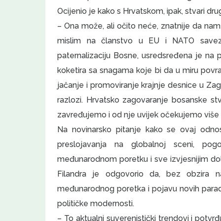
Ocijenio je kako s Hrvatskom, ipak, stvari dru
– Ona može, ali očito neće, znatnije da nam
mislim na članstvo u EU i NATO savezu.
paternalizaciju Bosne, usredsređena je n
koketira sa snagama koje bi da u miru povra
jačanje i promoviranje krajnje desnice u Zag
razlozi. Hrvatsko zagovaranje bosanske stvar
zavređujemo i od nje uvijek očekujemo više 
Na novinarsko pitanje kako se ovaj odn
preslojavanja na globalnoj sceni, po
međunarodnom poretku i sve izvjesnijim dol
Filandra je odgovorio da, bez obzira na
međunarodnog poretka i pojavu novih paradig
političke modernosti.
– To aktualni suverenistički trendovi i potv