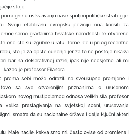
gačije stoje.
 pomogne u ostvarivanju naše spoljnopolitičke strategije,
 Svoju etabliranu evropsku poziciju ona korisiti za
a pomoć samo građanima hrvatske narodnosti te otvoreno
te ono što su izgubile u ratu. Tome ide u prilog recentno
rebu, što je za opšte čuđenje jer za to ne postoje nikakvi
i, bar na deklarativnoj razini, ipak nije neosjetno, ali mi
– kazao je professor Filandra.
os prema sebi može odraziti na sveukupne promjene i
gotovo sa sve otvorenijim priznanjima o urušenom
askom novog multipolarnog odnosa velikih sila, profesor
 velika preslagivanja na svjetskoj sceni, urušavanje
mi, smatra da su nacionalne države i dalje ključni akteri
rđuju. Male nacije, kakva smo mi, često ovise od promjena i