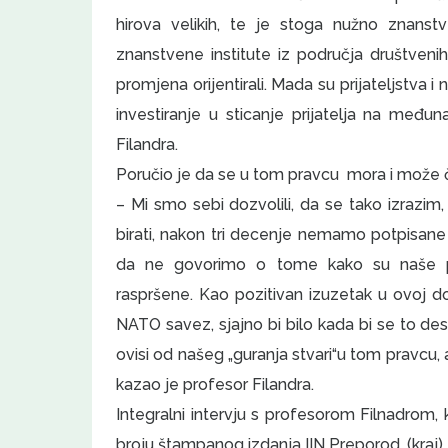
hirova velikih, te je stoga nužno znans
znanstvene institute iz područja društvenih
promjena orijentirali. Mada su prijateljstva i n
investiranje u sticanje prijatelja na međun
Filandra.
Poručio je da se u tom pravcu mora i može či
– Mi smo sebi dozvolili, da se tako izrazim,
birati, nakon tri decenje nemamo potpisan
da ne govorimo o tome kako su naše prv
raspršene. Kao pozitivan izuzetak u ovoj 
NATO savez, sjajno bi bilo kada bi se to 
ovisi od našeg „guranja stvari“u tom pravc
kazao je profesor Filandra.
Integralni intervju s profesorom Filnadrom, 
broju štampanog izdanja IIN Preporod. (kraj)