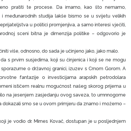
tveno pratiti te procese. Da imamo, kao što nemamo,
 i međunarodnih studija lakše bismo se u svijetu velikih
eprijateljstva u politici promjenjiva, a samo interesi vječiti,
arodnoj sceni bitna je dimenzija politike – odgovorio je
niti više, odnosno, do sada je učinjeno jako, jako malo.
 da s prvim susjedima, koji su činjenica i koji se ne mogu
e sporazume o državnoj granici, izuzev s Crnom Gorom. A
otne fantazije o investicijama arapskih petrodolara
domeni ističem realnu mogućnost našeg skorog prijema u
desilo na jesenjem zasjedanju ovog saveza, to umnnogome
u, a dokazali smo se u ovom primjeru da znamo i možemo –
koji je vodio dr. Mirnes Kovač, dostupan je u posljednjem