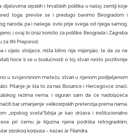
jelovima srpskih i hrvatskih politika u našoj zemlji koje
 pored toga, previše se i predugo bavimo Beogradom i
 naroda, pa i našega, ovisi prije svega od njega samog.
no, i ovaj bi izraz koristio za politike Beograda i Zagreba
u za IIN Preporod.
 i cijelo stoljeće, ništa bitno nije mijenjalo, te da se ne
itati hoće li se u budućnosti o toj stvari nešto pozitivnije
utno u svojevrsnom metežu, stvari u njenom podijeljenom
 ulici. Pitanje je šta to za nas Bosance i Hercegovce znači.
kalskog režima nema, i siguran sam da će nadolazeća
načiti bar umanjenje velikosrpskih pretenzija prema nama,
om „srpskog sveta“Srbija je kao država i institucionalno
cese pri čemu je ključna njena podrška retrogradnim,
tar srpskog korpusa – kazao je Filandra.