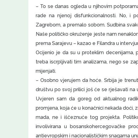
– To se danas ogleda u njihovim potporama di
rade na njenoj disfunkcionalnosti. No, i
Zagrebom, a premalo sobom. Sudbina svakog
Naše političko okruženje jeste nam nenaklonje
prema Sarajevu – kazao e Filandra u intervju
Ocijenio je da su u proteklim decenijama, pa
treba iscrpljivati tim analizama, nego se zap
mijenjati.
– Osobno vjerujem da hoće. Srbija je tren
društvu po svoj prilici još će se rješavati na
Uvjeren sam da goreg od aktualnog radi
promjena, koja će u konačnici nekada doći, z
mada, ne i iščeznuće tog projekta. Politik
involivirana u bosanskohercegovačke pro
antievropskim i nacionalističkim snagama unu