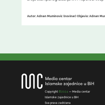
Autor: Adnan Muminović (novinar) Objavio: Adnan Mum
Copyright
©2024
— Media centar
Islamske zajednice u BiH
Sva prava zadržana