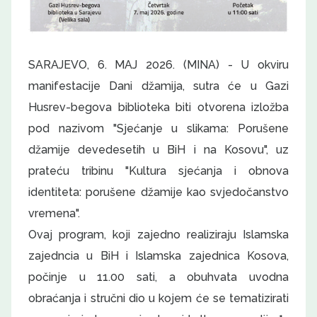
SARAJEVO, 6. MAJ 2026. (MINA) - U okviru
manifestacije Dani džamija, sutra će u Gazi
Husrev-begova biblioteka biti otvorena izložba
pod nazivom "Sjećanje u slikama: Porušene
džamije devedesetih u BiH i na Kosovu", uz
prateću tribinu "Kultura sjećanja i obnova
identiteta: porušene džamije kao svjedočanstvo
vremena".
Ovaj program, koji zajedno realiziraju Islamska
zajedncia u BiH i Islamska zajednica Kosova,
počinje u 11.00 sati, a obuhvata uvodna
obraćanja i stručni dio u kojem će se tematizirati