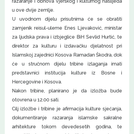
razaranje i obnova vjerskog i kulturnog naslijeđa
u ove dvije zemlje.
U uvodnom dijelu prisutnima će se obratiti
zamjenik reisul-uleme Enes Ljevaković, ministar
za ljudska prava i izbjeglice BiH Sevlid Hurtić, te
direktor za kulturu i izdavačku djelatnost pri
Islamskoj zajednici Kosova Ramadan Škodra, dok
će u stručnom dijelu tribine izlaganja imati
predstavnici institucija kulture iz Bosne i
Hercegovine i Kosova.
Nakon tribine, planirano je da izložba bude
otovrena u 12.00 sati.
Cilj izložbe i tribine je afirmacija kulture sjećanja,
dokumentiranje razaranja islamske sakralne
arhitekture tokom devedesetih godina, te