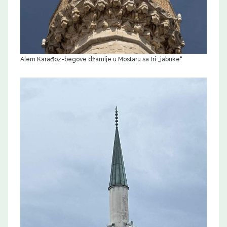
Alem Karađoz-begove džamije u Mostaru sa tri „jabuke“