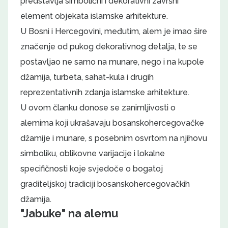
predstavlja simbolični i dekorativni završni
element objekata islamske arhitekture.
U Bosni i Hercegovini, međutim, alem je imao šire
značenje od pukog dekorativnog detalja, te se
postavljao ne samo na munare, nego i na kupole
džamija, turbeta, sahat-kula i drugih
reprezentativnih zdanja islamske arhitekture.
U ovom članku donose se zanimljivosti o
alemima koji ukrašavaju bosanskohercegovačke
džamije i munare, s posebnim osvrtom na njihovu
simboliku, oblikovne varijacije i lokalne
specifičnosti koje svjedoče o bogatoj
graditeljskoj tradiciji bosanskohercegovačkih
džamija.
"Jabuke" na alemu