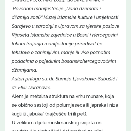
Povodom manifestacije „Dana džemata i
džamija 2026.“ Muzej islamske kulture i umjetnosti
Sarajevo u saradnji s Upravom za vjerske poslove
Rijaseta Islamske zajednice u Bosni i Hercegovini
tokom trajanja manifestacije priređivat će
tekstove o zanimljivim, manje ili više poznatim
podacima o pojedinim bosanskohercegovačkim
džamijama.
Autori priloga su: dr. Sumeja Ljevaković-Subašić i
dr. Elvir Duranović.
Alem je metalna struktura na vrhu munare, koja
se obično sastoji od polumjeseca ili japraka i niza
kugli ili „jabuka“ (najčešće tri ili pet).
U velikom dijelu muslimanskog svijeta on